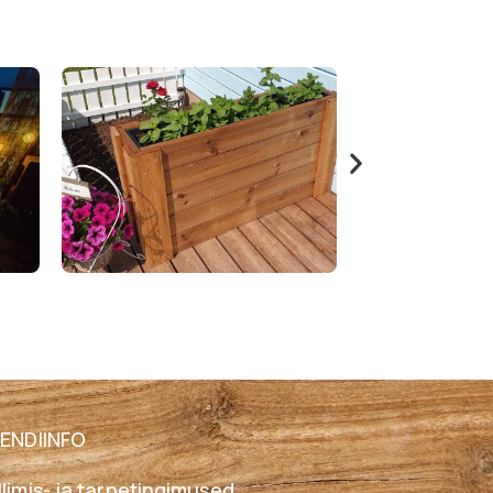
IENDIINFO
llimis- ja tarnetingimused