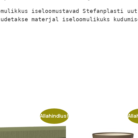
mulikkus iseloomustavad Stefanplasti uut
udetakse materjal iseloomulikuks kudumis
Allahindlus!
Alla