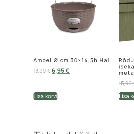
Ampel Ø cm 30×14,5h Hall
Rõdu
isek
6,95
€
13,90
€
meta
15,90
Lisa korvi
Lisa k