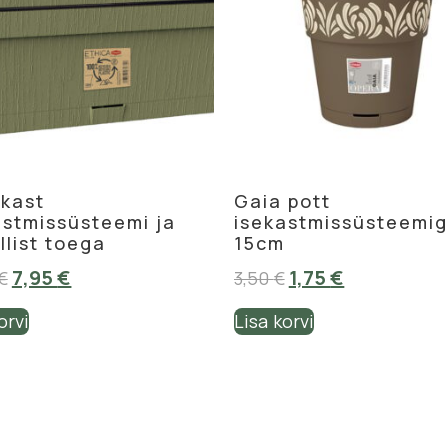
kast
Gaia pott
astmissüsteemi ja
isekastmissüsteemi
llist toega
15cm
7,95
€
1,75
€
€
3,50
€
orvi
Lisa korvi