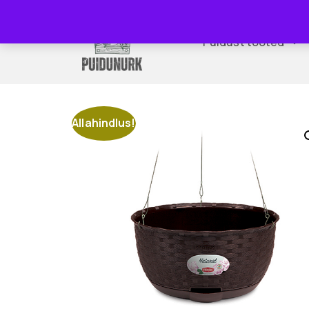
Puidust tooted
Allahindlus!