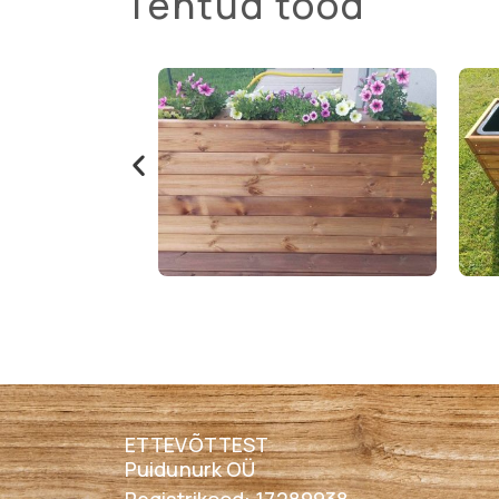
Tehtud tööd
ETTEVÕTTEST
Puidunurk OÜ