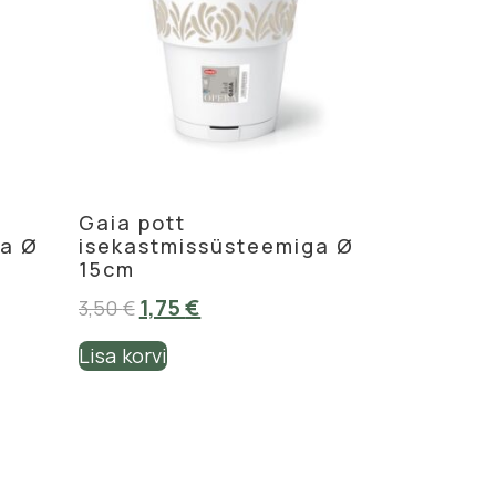
Gaia pott
ga Ø
isekastmissüsteemiga Ø
15cm
1,75
€
3,50
€
Lisa korvi