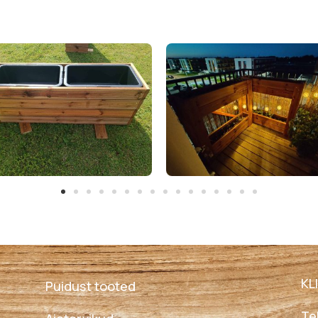
KL
Puidust tooted
Te