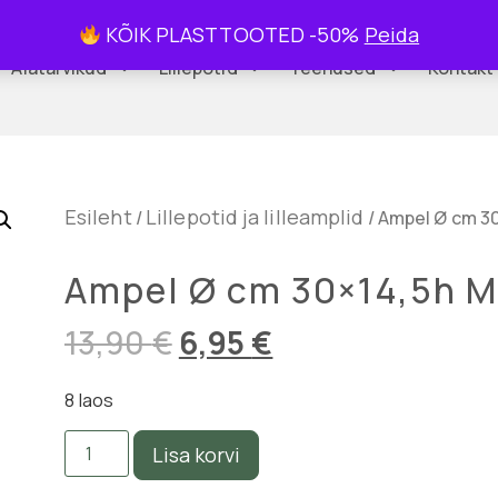
KÕIK PLASTTOOTED -50%
Peida
Aiatarvikud
Lillepotid
Teenused
Kontakt
Esileht
Lillepotid ja lilleamplid
/
/ Ampel Ø cm 3
Ampel Ø cm 30×14,5h 
13,90
€
6,95
€
8 laos
Lisa korvi