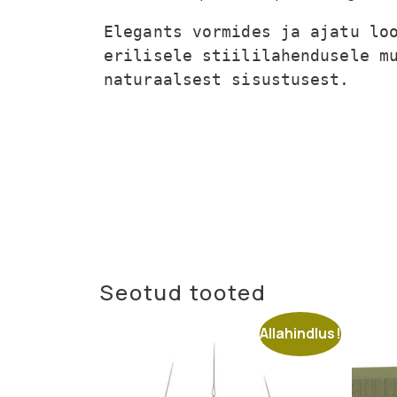
Elegants vormides ja ajatu loo
erilisele stiililahendusele mu
naturaalsest sisustusest.
Seotud tooted
Allahindlus!