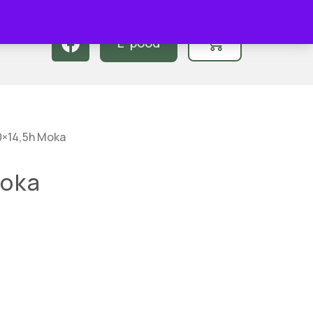
0
E-pood
0×14,5h Moka
Moka