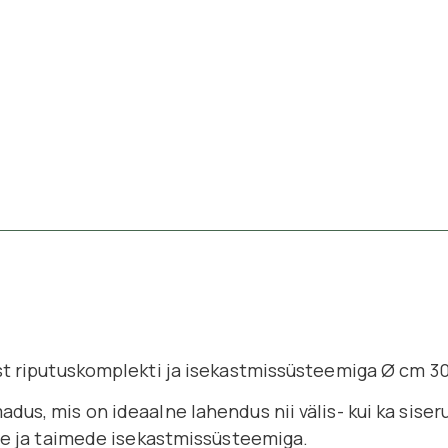
st riputuskomplekti ja isekastmissüsteemiga Ø cm 3
us, mis on ideaalne lahendus nii välis- kui ka siser
ede ja taimede isekastmissüsteemiga.