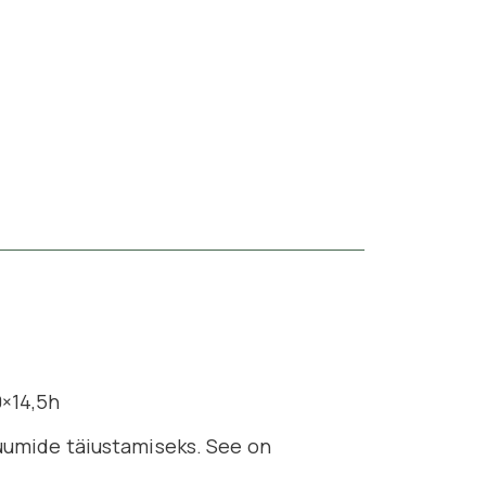
0×14,5h
uumide täiustamiseks. See on 