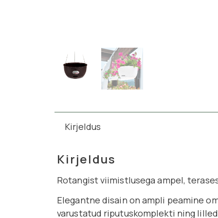
Kirjeldus
Kirjeldus
Rotangist viimistlusega ampel, terase
Elegantne disain on ampli peamine omad
varustatud riputuskomplekti ning lill