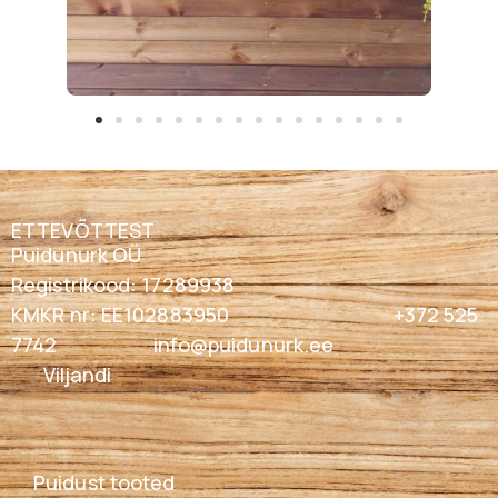
ETTEVÕTTEST
Puidunurk OÜ
Registrikood: 17289938
KMKR nr: EE102883950 +372 525
7742
info@puidunurk.ee
Viljandi
Puidust tooted