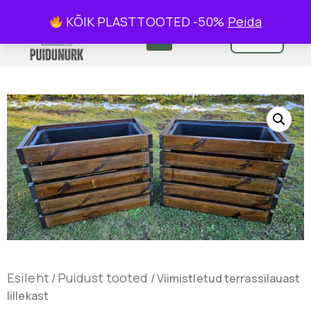
KÕIK PLASTTOOTED -50%
Peida
0
Esileht
Puidust tooted
/
/ Viimistletud terrassilauast
lillekast