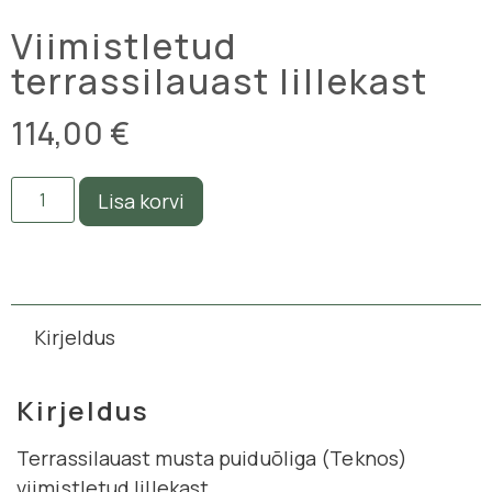
Viimistletud
terrassilauast lillekast
114,00
€
Lisa korvi
Kirjeldus
Kirjeldus
Terrassilauast musta puiduõliga (Teknos)
viimistletud lillekast