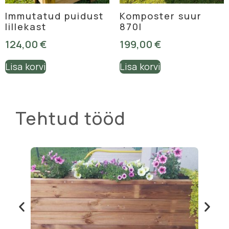
Immutatud puidust
Komposter suur
lillekast
870l
124,00
€
199,00
€
Lisa korvi
Lisa korvi
Tehtud tööd