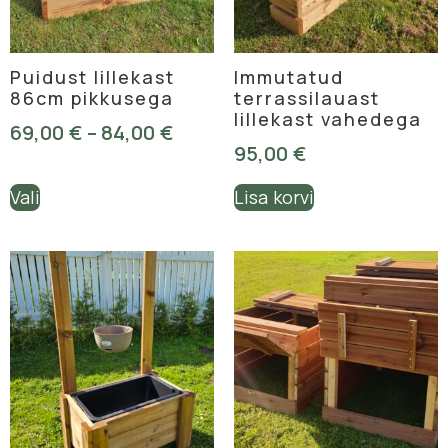
Puidust lillekast
Immutatud
86cm pikkusega
terrassilauast
lillekast vahedega
69,00
€
–
84,00
€
95,00
€
Vali
Lisa korvi